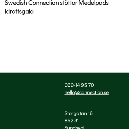
Swedish Connection stöttar Medelpads
Idrottsgala
060-14 95 70
hello@connection.se
Storgatan 16
852 31
Sundsvall