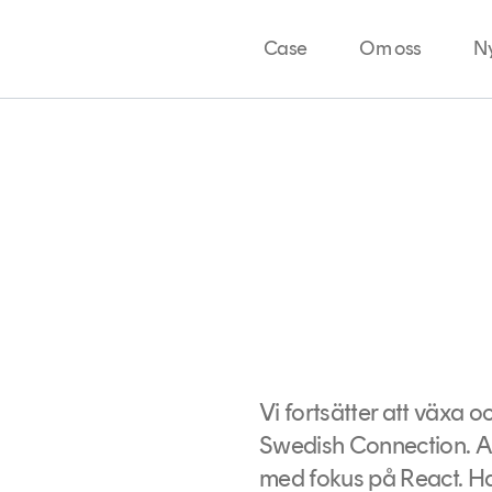
Case
Om oss
N
Vi fortsätter att växa o
Swedish Connection. Al
med fokus på React. Han